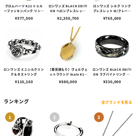
クロムハーツ K22 トゥル
ロンワンズ BLACK EDITI
ロンワンズ シルク リンク
ーファッキンパンク リング
ON ヘロンブレスレット
ブレスレット M/クレーン
Juvi punk 22K
w/ブラックコーティング
ベル M
¥
577,500
¥
2,350,700
¥
765,600
w/ K18イエローゴールド
アイズ&サークルリング&
クレーンリング w/ダイヤ
モンドカスタム
ロンワンズ ミニシルクリン
【要見積もり】ヴェルヴェ
ロンワンズ BLACK EDITI
ク＆ネストリング
ットラウンジ Scale K18
ON ラブバイトリング w/
ドッグタグ スケールペンダ
ブラックコーティング w/K
¥
116,160
¥
880,000
¥
330,000
ント ダイヤモンド
18イエローゴールドアイ
ズ/ダイヤモンド
ランキング
全ブランドを見る