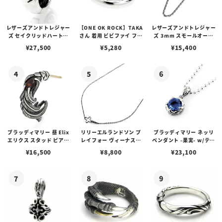
レザーズアンドトレジャー
【ONE OK ROCK】TAKA
レザーズアンドトレジャー
ズ セイクリッドハートピ
さん 着用 ビビファイ フー
ズ 3mm スモールオーバ
アス /ガーネット
プピアス
ルビーンズチェーン w/ロ
¥
27,500
¥
5,280
¥
15,400
ブスタークラスプ＆LTロ
ゴプレート
ブラッディマリー 昼 Elix
リリーエルランドソン プ
ブラッディマリー ネッリ
エリクス スタッド ピアス
レイフォー ヴィーナスチ
ペンダント -果実- w/ティ
w/ガーネット
ェーン / VENUS
アフローライト
¥
16,500
¥
8,800
¥
23,100