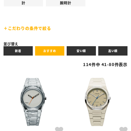
計
腕時計
こだわりの条件で絞る
キーワード
並び替え
新着
おすすめ
安い順
高い順
性別
114
件中
41
-
80
件表示
商品タイプ
全ての商品
予約商品
セール商品
カテゴリ
ブランド