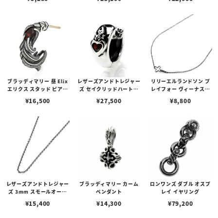
ブラッディマリー 昼 Elix
レザーズアンドトレジャー
リリーエルランドソン プ
エリクス スタッド ピアス
ズ セイクリッドハートピ
レイフォー ヴィーナスチ
w/ガーネット
アス /ガーネット
ェーン / VENUS
¥
16,500
¥
27,500
¥
8,800
レザーズアンドトレジャー
ブラッディマリー カーム
ロンワンズ ダブル オスプ
ズ 3mm スモールオーバ
ペンダント
レイ イヤリング
ルビーンズチェーン w/ロ
¥
15,400
¥
14,300
¥
79,200
ブスタークラスプ＆LTロ
ゴプレート