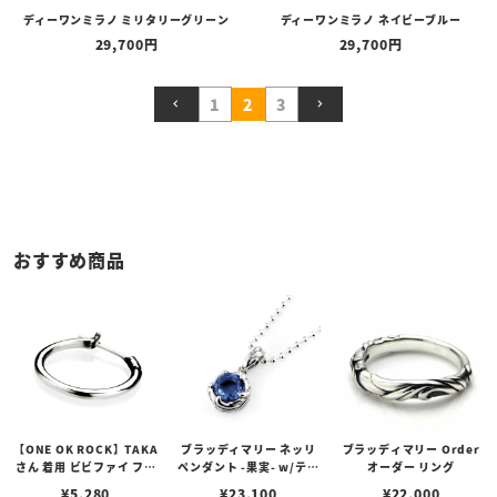
ディーワンミラノ ミリタリーグリーン
ディーワンミラノ ネイビーブルー
29,700
29,700
1
2
3
おすすめ商品
【ONE OK ROCK】TAKA
ブラッディマリー ネッリ
ブラッディマリー Order
さん 着用 ビビファイ フー
ペンダント -果実- w/ティ
オーダー リング
プピアス
アフローライト
¥
5,280
¥
23,100
¥
22,000