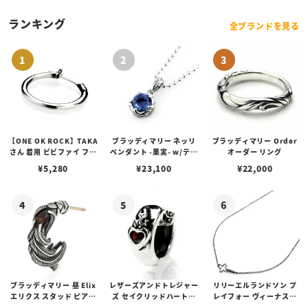
ランキング
全ブランドを見る
【ONE OK ROCK】TAKA
ブラッディマリー ネッリ
ブラッディマリー Order
さん 着用 ビビファイ フー
ペンダント -果実- w/ティ
オーダー リング
プピアス
アフローライト
¥
5,280
¥
23,100
¥
22,000
ブラッディマリー 昼 Elix
レザーズアンドトレジャー
リリーエルランドソン プ
エリクス スタッド ピアス
ズ セイクリッドハートピ
レイフォー ヴィーナスチ
w/ガーネット
アス /ガーネット
ェーン / VENUS