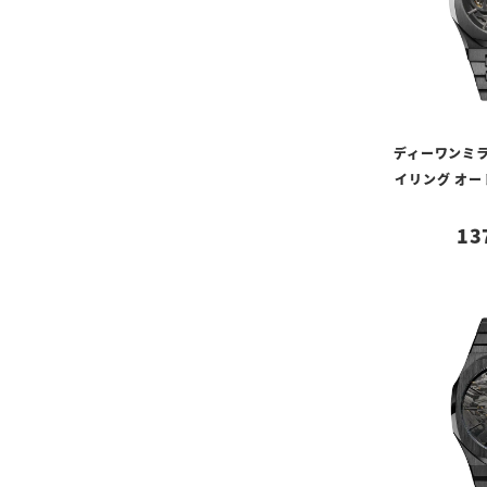
ディーワンミラ
イリング オー
13