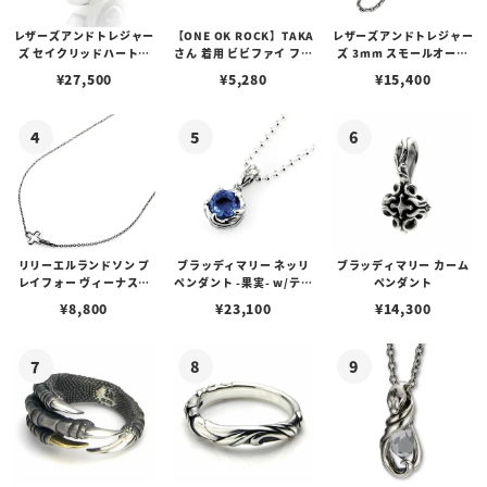
レザーズアンドトレジャー
【ONE OK ROCK】TAKA
レザーズアンドトレジャー
ズ セイクリッドハートピ
さん 着用 ビビファイ フー
ズ 3mm スモールオーバ
アス /ガーネット
プピアス
ルビーンズチェーン w/ロ
¥
27,500
¥
5,280
¥
15,400
ブスタークラスプ＆LTロ
ゴプレート
リリーエルランドソン プ
ブラッディマリー ネッリ
ブラッディマリー カーム
レイフォー ヴィーナスチ
ペンダント -果実- w/ティ
ペンダント
ェーン / VENUS
アフローライト
¥
8,800
¥
23,100
¥
14,300