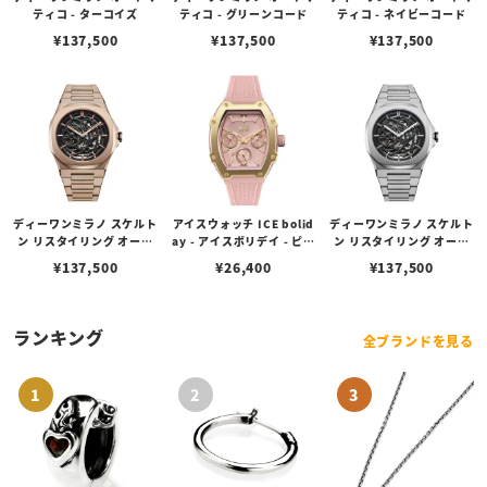
ティコ - ターコイズ
ティコ - グリーンコード
ティコ - ネイビーコード
¥
137,500
¥
137,500
¥
137,500
ディーワンミラノ スケルト
アイスウォッチ ICE bolid
ディーワンミラノ スケルト
ン リスタイリング オート
ay - アイスボリデイ - ピン
ン リスタイリング オート
マチック - ローズゴールド
クパッション（スモール）
マチック - シルバー
¥
137,500
¥
26,400
¥
137,500
ランキング
全ブランドを見る