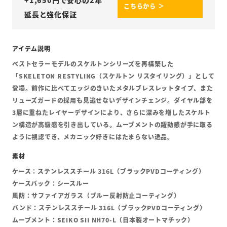
+
1,650
円で安心の2年
こちらから ＞
延長と強化保証
ベストセラーモデルのスケルトンシリーズを再構築した
「SKELETON RESTYLING（スケルトン リスタイリング）」として
登場。前作に比べてエッジのきいたメタルブレスレットタイプ、また
リューズガードの採用も見逃せないデザインチェンジ。ダイヤル部を
3層に重ねたレイヤーデザインにより、さらに深みを増したスケルト
ン構造が高級感を引き出している。ムーブメントの躍動感が手に取る
ように視認でき、メカニック好きにはたまらない逸品。
ケース：ステンレススチール 316L（ブラックPVDコーティング）
ケースバック：シースルー
風防：サファイアガラス（ブルー反射防止コーティング）
バンド：ステンレススチール 316L（ブラックPVDコーティング）
ムーブメント：SEIKO SII NH70-L（日本製オートマチック）