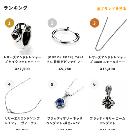
ランキング
全ブランドを見る
レザーズアンドトレジャー
【ONE OK ROCK】TAKA
レザーズアンドトレジャー
ズ セイクリッドハートピ
さん 着用 ビビファイ フー
ズ 3mm スモールオーバ
アス /ガーネット
プピアス
ルビーンズチェーン w/ロ
¥
27,500
¥
5,280
¥
15,400
ブスタークラスプ＆LTロ
ゴプレート
リリーエルランドソン プ
ブラッディマリー ネッリ
ブラッディマリー カーム
レイフォー ヴィーナスチ
ペンダント -果実- w/ティ
ペンダント
ェーン / VENUS
アフローライト
¥
8,800
¥
23,100
¥
14,300