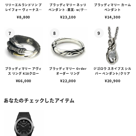
リリーエルランドソン プ
ブラッディマリー ネッリ
ブラッディマリー カーム
レイフォー ヴィーナスチ
ペンダント -果実- w/ティ
ペンダント
ェーン / VENUS
アフローライト
¥
8,800
¥
23,100
¥
14,300
ブラッディマリー アヴィ
ブラッディマリー Order
ジゴロウ スネイプス シル
ス リング K18クロー
オーダー リング
バー ペンダント/クリア
¥
66,000
¥
22,000
¥
20,900
あなたのチェックしたアイテム