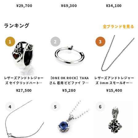
¥
29,700
¥
69,300
¥
34,100
ランキング
全ブランドを見る
レザーズアンドトレジャー
【ONE OK ROCK】TAKA
レザーズアンドトレジャー
ズ セイクリッドハートピ
さん 着用 ビビファイ フー
ズ 3mm スモールオーバ
アス /ガーネット
プピアス
ルビーンズチェーン w/ロ
¥
27,500
¥
5,280
¥
15,400
ブスタークラスプ＆LTロ
ゴプレート