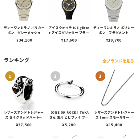
ディーワンミラノ ポリカー
アイスウォッチ ICE glitte
ディーワンミラノ ポリカー
ボン - グレーメッシュ
r アイスグリッター ブラッ
ボン - フラグメント
ク （スモール）
¥
34,100
¥
17,600
¥
29,700
ランキング
全ブランドを見る
レザーズアンドトレジャー
【ONE OK ROCK】TAKA
レザーズアンドトレジャー
ズ セイクリッドハートピ
さん 着用 ビビファイ フー
ズ 3mm スモールオーバ
アス /ガーネット
プピアス
ルビーンズチェーン w/ロ
¥
27,500
¥
5,280
¥
15,400
ブスタークラスプ＆LTロ
ゴプレート