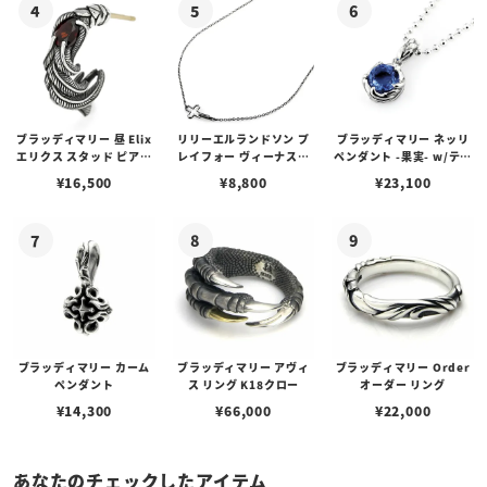
ブラッディマリー 昼 Elix
リリーエルランドソン プ
ブラッディマリー ネッリ
エリクス スタッド ピアス
レイフォー ヴィーナスチ
ペンダント -果実- w/ティ
w/ガーネット
ェーン / VENUS
アフローライト
¥
16,500
¥
8,800
¥
23,100
ブラッディマリー カーム
ブラッディマリー アヴィ
ブラッディマリー Order
ペンダント
ス リング K18クロー
オーダー リング
¥
14,300
¥
66,000
¥
22,000
あなたのチェックしたアイテム