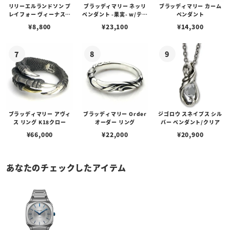
リリーエルランドソン プ
ブラッディマリー ネッリ
ブラッディマリー カーム
レイフォー ヴィーナスチ
ペンダント -果実- w/ティ
ペンダント
ェーン / VENUS
アフローライト
¥
8,800
¥
23,100
¥
14,300
ブラッディマリー アヴィ
ブラッディマリー Order
ジゴロウ スネイプス シル
ス リング K18クロー
オーダー リング
バー ペンダント/クリア
¥
66,000
¥
22,000
¥
20,900
あなたのチェックしたアイテム