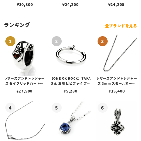
ラック アイコン ダイヤル
ージ ビーズ ライト ゴール
ージ ビーズ シルバー ホワ
¥
30,800
¥
24,200
¥
24,200
シルバー メッシュ
ド サンレイ セージ グリー
イト サンレイ メッシュ
ン レザー
ランキング
全ブランドを見る
レザーズアンドトレジャー
【ONE OK ROCK】TAKA
レザーズアンドトレジャー
ズ セイクリッドハートピ
さん 着用 ビビファイ フー
ズ 3mm スモールオーバ
アス /ガーネット
プピアス
ルビーンズチェーン w/ロ
¥
27,500
¥
5,280
¥
15,400
ブスタークラスプ＆LTロ
ゴプレート