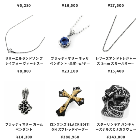
プピアス
w/ガーネット
アス /ガーネット
¥
5,280
¥
16,500
¥
27,500
リリーエルランドソン プ
ブラッディマリー ネッリ
レザーズアンドトレジャー
レイフォー ヴィーナスチ
ペンダント -果実- w/ティ
ズ 3mm スモールオーバ
ェーン / VENUS
アフローライト
ルビーンズチェーン w/ロ
¥
8,800
¥
23,100
¥
15,400
ブスタークラスプ＆LTロ
ゴプレート
ブラッディマリー カーム
ロンワンズ BLACK EDITI
スターリンギア パンチャ
ペンダント
ON スプレッドイーグル
ーステルスカナガワウェー
ペンダント M w/ ブラック
ブリング
¥
14,300
¥
388,960
¥
143,000
コーティング w/ K18イエ