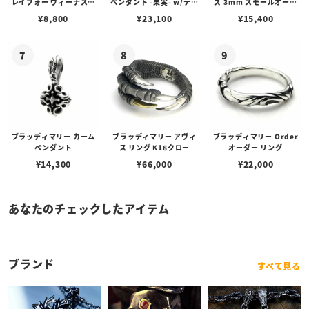
レイフォー ヴィーナスチ
ペンダント -果実- w/ティ
ズ 3mm スモールオーバ
ェーン / VENUS
アフローライト
ルビーンズチェーン w/ロ
¥
8,800
¥
23,100
¥
15,400
ブスタークラスプ＆LTロ
ゴプレート
ブラッディマリー カーム
ブラッディマリー アヴィ
ブラッディマリー Order
ペンダント
ス リング K18クロー
オーダー リング
¥
14,300
¥
66,000
¥
22,000
あなたのチェックしたアイテム
ブランド
すべて見る