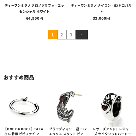
ディーワンミラノ クロノグラフォ - エッ
ディーワンミラノ ナイロン - EXP コバル
センシャル ホワイト
ト
64,900
33,000
1
2
3
おすすめ商品
【ONE OK ROCK】TAKA
ブラッディマリー 昼 Elix
レザーズアンドトレジャー
さん 着用 ビビファイ フー
エリクス スタッド ピアス
ズ セイクリッドハートピ