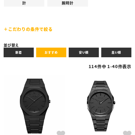
計
腕時計
こだわりの条件で絞る
キーワード
並び替え
新着
おすすめ
安い順
高い順
性別
114
件中
1
-
40
件表示
商品タイプ
全ての商品
予約商品
セール商品
カテゴリ
ブランド