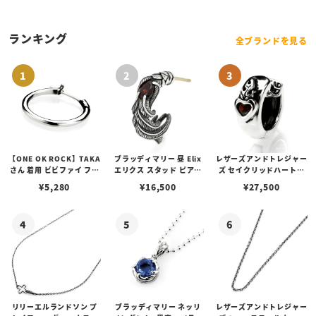
ローゴールド フュージョ
ン
ランキング
全ブランドを見る
【ONE OK ROCK】TAKA
ブラッディマリー 昼 Elix
レザーズアンドトレジャー
さん 着用 ビビファイ フー
エリクス スタッド ピアス
ズ セイクリッドハートピ
プピアス
w/ガーネット
アス /ガーネット
¥
5,280
¥
16,500
¥
27,500
リリーエルランドソン プ
ブラッディマリー ネッリ
レザーズアンドトレジャー