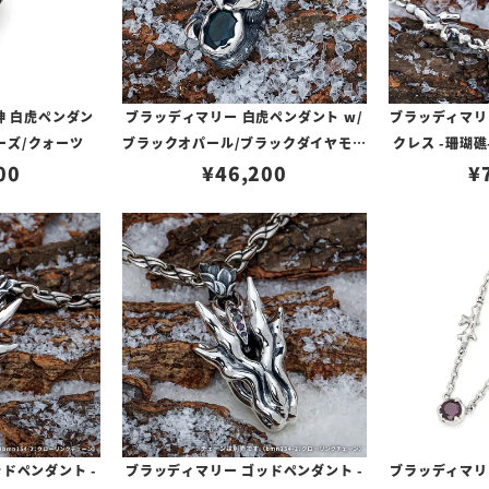
神 白虎ペンダン
ブラッディマリー 白虎ペンダント w/
ブラッディマリ
ーズ/クォーツ
ブラックオパール/ブラックダイヤモン
クレス -珊瑚礁
00
¥
46,200
ド
¥
ドペンダント -
ブラッディマリー ゴッドペンダント -
ブラッディマリ