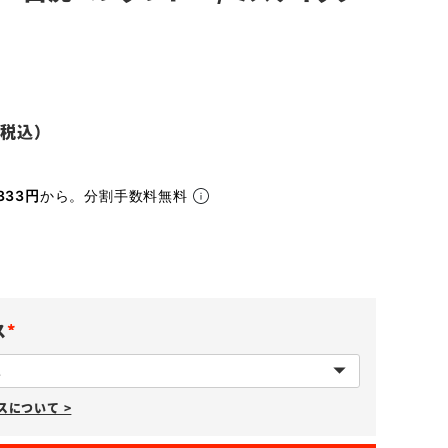
333円
から。分割手数料無料
ス
(
必
について >
須