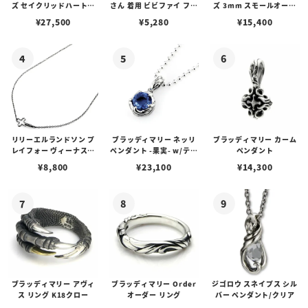
ズ セイクリッドハートピ
さん 着用 ビビファイ フー
ズ 3mm スモールオーバ
アス /ガーネット
プピアス
ルビーンズチェーン w/ロ
¥
27,500
¥
5,280
¥
15,400
ブスタークラスプ＆LTロ
ゴプレート
リリーエルランドソン プ
ブラッディマリー ネッリ
ブラッディマリー カーム
レイフォー ヴィーナスチ
ペンダント -果実- w/ティ
ペンダント
ェーン / VENUS
アフローライト
¥
8,800
¥
23,100
¥
14,300
ブラッディマリー アヴィ
ブラッディマリー Order
ジゴロウ スネイプス シル
ス リング K18クロー
オーダー リング
バー ペンダント/クリア