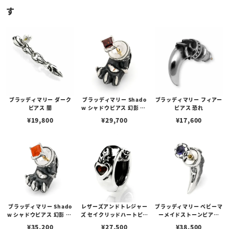
す
ブラッディマリー ダーク
ブラッディマリー Shado
ブラッディマリー フィアー
ピアス 闇
w シャドウピアス 幻影 w/
ピアス 恐れ
ガーネット
¥
19,800
¥
29,700
¥
17,600
ブラッディマリー Shado
レザーズアンドトレジャー
ブラッディマリー ベビーマ
w シャドウピアス 幻影 w/
ズ セイクリッドハートピア
ーメイドストーンピアス
ファイヤーオパール
ス /ガーネット
w/アイオライト
¥
35,200
¥
27,500
¥
38,500