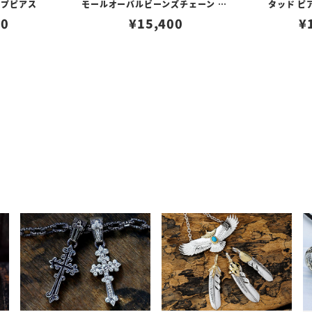
ープピアス
モールオーバルビーンズチェーン w/
タッド ピ
80
ロブスタークラスプ＆LTロゴプレート
¥
15,400
¥