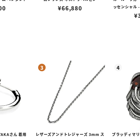
00
¥
66,880
ッセンシャル -
イ アイコン
¥
TAKAさん 着用
レザーズアンドトレジャーズ 3mm ス
ブラッディマリー 