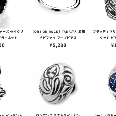
ャーズ セイクリ
【ONE OK ROCK】TAKAさん 着用
ブラッディマリー 
/ガーネット
ビビファイ フープピアス
タッド ピ
00
¥
5,280
¥
ーム ペンダント
ロンワンズ ネストラペルピン
カール・ラガー