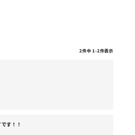
2
件中
1
-
2
件表示
イです！！