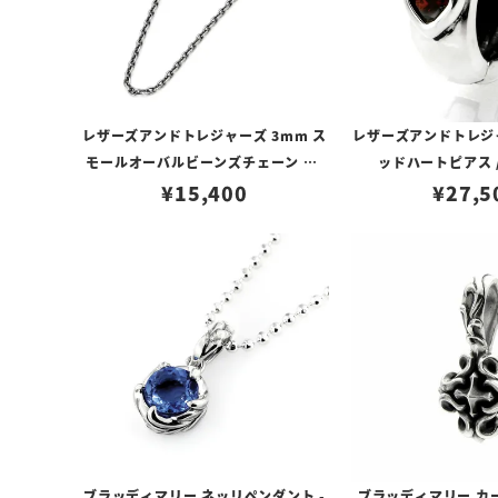
レザーズアンドトレジャーズ 3mm ス
レザーズアンドトレジ
モールオーバルビーンズチェーン w/
ッドハートピアス 
ロブスタークラスプ＆LTロゴプレート
¥
15,400
¥
27,5
ブラッディマリー ネッリペンダント -
ブラッディマリー カ