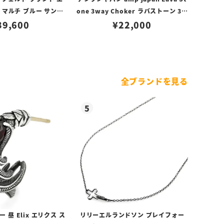
 マルチ ブルー サンレ
one 3way Choker ラバストーン 3W
 ダイヤル シルバー
39,600
AYチョーカー
¥
22,000
全ブランドを見る
昼 Elix エリクス ス
リリーエルランドソン プレイフォー