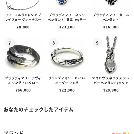
リリーエルランドソン プ
ブラッディマリー ネッリ
ブラッディマリー カーム
レイフォー ヴィーナスチ
ペンダント -果実- w/ティ
ペンダント
ェーン / VENUS
アフローライト
¥
8,800
¥
23,100
¥
14,300
ブラッディマリー アヴィ
ブラッディマリー Order
ジゴロウ スネイプス シル
ス リング K18クロー
オーダー リング
バー ペンダント/クリア
¥
66,000
¥
22,000
¥
20,900
あなたのチェックしたアイテム
ブランド