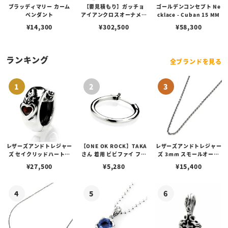
ブラッディマリー カーム
【要見積もり】ガッチョ
ゴールデンコンセプト Ne
ペンダント
アイアンクロスオーナメン
cklace - Cuban 15 MM
トキーチェーン/エイペッ
¥
14,300
¥
302,500
¥
58,300
クスハンターノッカー Ve
r. フィン＆ペイントアン
カーリンク
ランキング
全ブランドを見る
レザーズアンドトレジャー
【ONE OK ROCK】TAKA
レザーズアンドトレジャー
ズ セイクリッドハートピ
さん 着用 ビビファイ フー
ズ 3mm スモールオーバ
アス /ガーネット
プピアス
ルビーンズチェーン w/ロ
¥
27,500
¥
5,280
¥
15,400
ブスタークラスプ＆LTロ
ゴプレート