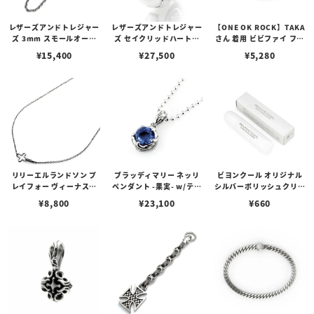
レザーズアンドトレジャー
レザーズアンドトレジャー
【ONE OK ROCK】TAKA
ズ 3mm スモールオーバ
ズ セイクリッドハートピ
さん 着用 ビビファイ フー
ルビーンズチェーン w/ロ
アス /ガーネット
プピアス
¥
15,400
¥
27,500
¥
5,280
ブスタークラスプ＆LTロ
ゴプレート
リリーエルランドソン プ
ブラッディマリー ネッリ
ビヨンクール オリジナル
レイフォー ヴィーナスチ
ペンダント -果実- w/ティ
シルバーポリッシュクリー
ェーン / VENUS
アフローライト
ナー（ペーストポリッシ
¥
8,800
¥
23,100
¥
660
ュ）