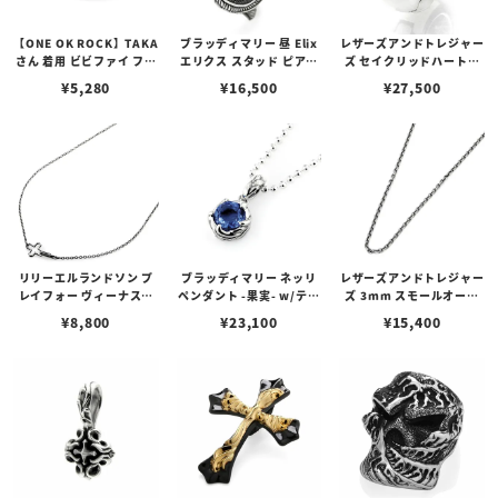
【ONE OK ROCK】TAKA
ブラッディマリー 昼 Elix
レザーズアンドトレジャー
さん 着用 ビビファイ フー
エリクス スタッド ピアス
ズ セイクリッドハートピ
プピアス
w/ガーネット
アス /ガーネット
¥
5,280
¥
16,500
¥
27,500
リリーエルランドソン プ
ブラッディマリー ネッリ
レザーズアンドトレジャー
レイフォー ヴィーナスチ
ペンダント -果実- w/ティ
ズ 3mm スモールオーバ
ェーン / VENUS
アフローライト
ルビーンズチェーン w/ロ
¥
8,800
¥
23,100
¥
15,400
ブスタークラスプ＆LTロ
ゴプレート