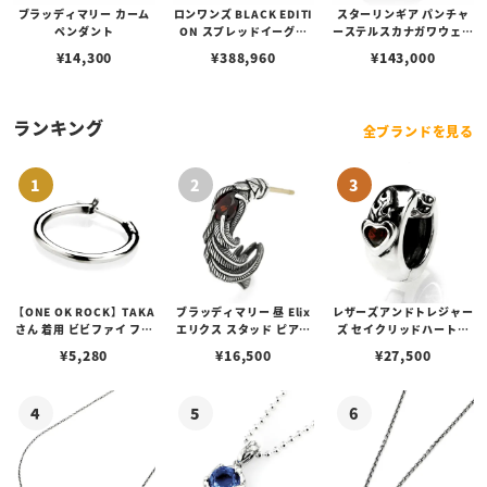
ブラッディマリー カーム
ロンワンズ BLACK EDITI
スターリンギア パンチャ
ペンダント
ON スプレッドイーグル
ーステルスカナガワウェー
ペンダント M w/ ブラック
ブリング
¥
14,300
¥
388,960
¥
143,000
コーティング w/ K18イエ
ローゴールド フュージョ
ン
ランキング
全ブランドを見る
【ONE OK ROCK】TAKA
ブラッディマリー 昼 Elix
レザーズアンドトレジャー
さん 着用 ビビファイ フー
エリクス スタッド ピアス
ズ セイクリッドハートピ
プピアス
w/ガーネット
アス /ガーネット
¥
5,280
¥
16,500
¥
27,500