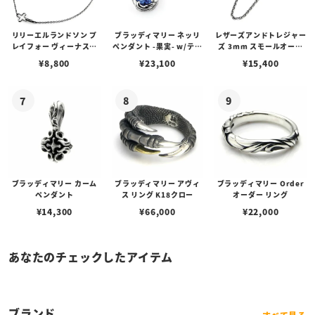
リリーエルランドソン プ
ブラッディマリー ネッリ
レザーズアンドトレジャー
レイフォー ヴィーナスチ
ペンダント -果実- w/ティ
ズ 3mm スモールオーバ
ェーン / VENUS
アフローライト
ルビーンズチェーン w/ロ
¥
8,800
¥
23,100
¥
15,400
ブスタークラスプ＆LTロ
ゴプレート
ブラッディマリー カーム
ブラッディマリー アヴィ
ブラッディマリー Order
ペンダント
ス リング K18クロー
オーダー リング
¥
14,300
¥
66,000
¥
22,000
あなたのチェックしたアイテム
ブランド