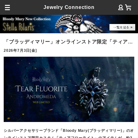
Jewelry Connection
「ブラッディマリー」オンラインストア限定「ティアフ
2026年7月3日[金]
ローライト」新アイテムが登場
シルバーアクセサリーブランド「Bloody Mary(ブラッディマリー)」のオ
ンラインストア限定カスタム「ティアフローライト」のアイテムが、約3