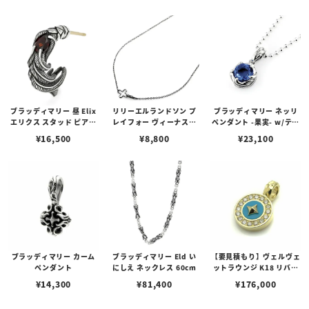
ゴプレート
ブラッディマリー 昼 Elix
リリーエルランドソン プ
ブラッディマリー ネッリ
エリクス スタッド ピアス
レイフォー ヴィーナスチ
ペンダント -果実- w/ティ
w/ガーネット
ェーン / VENUS
アフローライト
¥
16,500
¥
8,800
¥
23,100
ブラッディマリー カーム
ブラッディマリー Eld い
【要見積もり】ヴェルヴェ
ペンダント
にしえ ネックレス 60cm
ットラウンジ K18 リバテ
ィー ペンダント/ダイヤ/
¥
14,300
¥
81,400
¥
176,000
ターコイズ