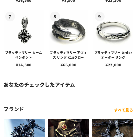
¥
16,500
¥
8,800
¥
23,100
ブラッディマリー カーム
ブラッディマリー アヴィ
ブラッディマリー Order
ペンダント
ス リング K18クロー
オーダー リング
¥
14,300
¥
66,000
¥
22,000
あなたのチェックしたアイテム
ブランド
すべて見る