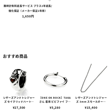
腕時計有料延長サービス プラス2年延長/
価格
強化保証（メーカー保証2年用）
〜
1,650
在庫の有無
在庫あり
在庫なしを含む
おすすめ商品
レザーズアンドトレジャー
【ONE OK ROCK】TAKA
レザーズアンドトレジャー
ズ セイクリッドハートピ
さん 着用 ビビファイ フー
ズ 3mm スモールオーバ
アス /ガーネット
プピアス
ルビーンズチェーン w/ロ
¥
27,500
¥
5,280
¥
15,400
ブスタークラスプ＆LTロ