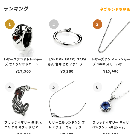
ランキング
全ブランドを見る
レザーズアンドトレジャー
【ONE OK ROCK】TAKA
レザーズアンドトレジャー
ズ セイクリッドハートピ
さん 着用 ビビファイ フー
ズ 3mm スモールオーバ
アス /ガーネット
プピアス
ルビーンズチェーン w/ロ
¥
27,500
¥
5,280
¥
15,400
ブスタークラスプ＆LTロ
ゴプレート
ブラッディマリー 昼 Elix
リリーエルランドソン プ
ブラッディマリー ネッリ
エリクス スタッド ピアス
レイフォー ヴィーナスチ
ペンダント -果実- w/ティ
w/ガーネット
ェーン / VENUS
アフローライト