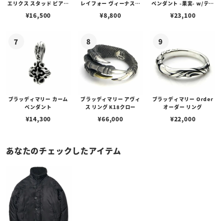
エリクス スタッド ピアス
レイフォー ヴィーナスチ
ペンダント -果実- w/ティ
w/ガーネット
ェーン / VENUS
アフローライト
¥
16,500
¥
8,800
¥
23,100
ブラッディマリー カーム
ブラッディマリー アヴィ
ブラッディマリー Order
ペンダント
ス リング K18クロー
オーダー リング
¥
14,300
¥
66,000
¥
22,000
あなたのチェックしたアイテム