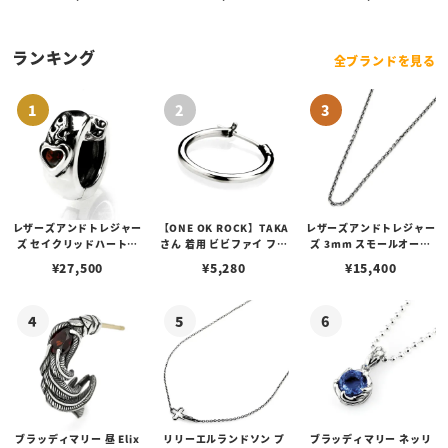
サイズ）
ック（Mサイズ）
ズ）
ランキング
全ブランドを見る
レザーズアンドトレジャー
【ONE OK ROCK】TAKA
レザーズアンドトレジャー
ズ セイクリッドハートピ
さん 着用 ビビファイ フー
ズ 3mm スモールオーバ
アス /ガーネット
プピアス
ルビーンズチェーン w/ロ
¥
27,500
¥
5,280
¥
15,400
ブスタークラスプ＆LTロ
ゴプレート
ブラッディマリー 昼 Elix
リリーエルランドソン プ
ブラッディマリー ネッリ