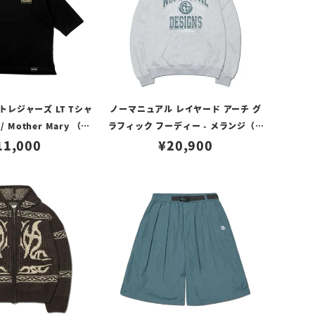
レジャーズ LT Tシャ
ノーマニュアル レイヤード アーチ グ
Mother Mary （ブ
ラフィック フーディー - メランジ（M
ージュ/6.2oz）
11,000
¥
20,900
サイズ）