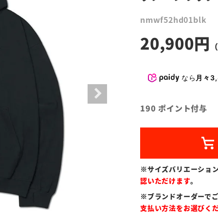
nmwf52hd01blk
20,900
なら
月々3,
190
ポイント付与
※サイズバリエーショ
認いただけます
。
※ブランドオーダーで
支払い方法をお選びく