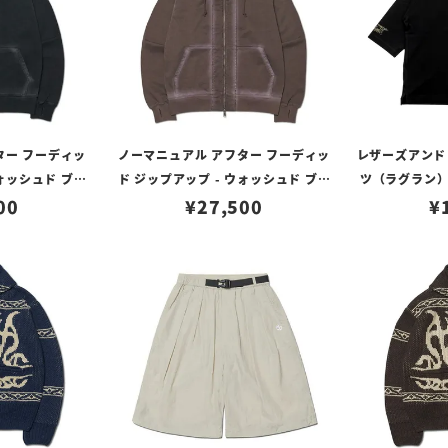
ター フーディッ
ノーマニュアル アフター フーディッ
レザーズアンドト
ウォッシュド ブラ
ド ジップアップ - ウォッシュド ブラ
ツ（ラグラン）/ 
イズ）
00
ウン（Mサイズ）
¥
27,500
ラック/ベ
¥