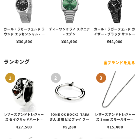
カール・ラガーフェルド ラ
ディーワンミラノ スクエア
カール・ラガーフェルド カ
ウンド エッセンシャル - ブ
- エデン
イザー - ブラック サンレイ
ラック アイコン ダイヤル
シグネチャー ダイヤル ブ
¥
30,800
¥
64,900
¥
44,000
シルバー メッシュ
ラック
ランキング
全ブランドを見る
レザーズアンドトレジャー
【ONE OK ROCK】TAKA
レザーズアンドトレジャー
ズ セイクリッドハートピ
さん 着用 ビビファイ フー
ズ 3mm スモールオーバ
アス /ガーネット
プピアス
ルビーンズチェーン w/ロ
¥
27,500
¥
5,280
¥
15,400
ブスタークラスプ＆LTロ
ゴプレート