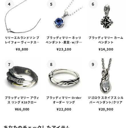
リリーエルランドソン プ
ブラッディマリー ネッリ
ブラッディマリー カーム
レイフォー ヴィーナスチ
ペンダント -果実- w/ティ
ペンダント
ェーン / VENUS
アフローライト
¥
8,800
¥
23,100
¥
14,300
ブラッディマリー アヴィ
ブラッディマリー Order
ジゴロウ スネイプス シル
ス リング K18クロー
オーダー リング
バー ペンダント/クリア
¥
66,000
¥
22,000
¥
20,900
あなたのチェックしたアイテム