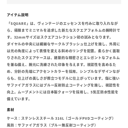
「SQUARE」は、ヴィンテージのエッセンスを巧みに取り入れなが
ら、極限までミニマルを追求した新たなスクエアフォルムの腕時計で
す。32mmサイズはスクエアコレクション初の試みとなります。
ダイヤルの中央には繊細なサークルブラッシュ仕上げを施し、外周に
は光の角度によって表情を変える斜めのリングを配置。柔らかく面取
りされたスクエアケースは、建築的な精密さとエレガントなフォルム
を兼ね備え、腕元に洗練された印象を与えます。視認性を高めるた
め、分針の先端にアクセントカラーを採用。シンプルなデザインなが
らも、仕上げの美しさが際立つモデルに仕上がっています。傷に強い
サファイアガラスにはブルー反射防止コーティングを施し、視認性を
向上。ムーブメントには日本製クォーツを採用し、5気圧防水性能を
備えています。
ケース：ステンレススチール 316L（ゴールドPVDコーティング）
風防：サファイアガラス（ブルー無反射コーティング）