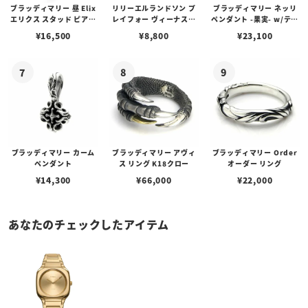
ブラッディマリー 昼 Elix
リリーエルランドソン プ
ブラッディマリー ネッリ
エリクス スタッド ピアス
レイフォー ヴィーナスチ
ペンダント -果実- w/ティ
w/ガーネット
ェーン / VENUS
アフローライト
¥
16,500
¥
8,800
¥
23,100
ブラッディマリー カーム
ブラッディマリー アヴィ
ブラッディマリー Order
ペンダント
ス リング K18クロー
オーダー リング
¥
14,300
¥
66,000
¥
22,000
あなたのチェックしたアイテム