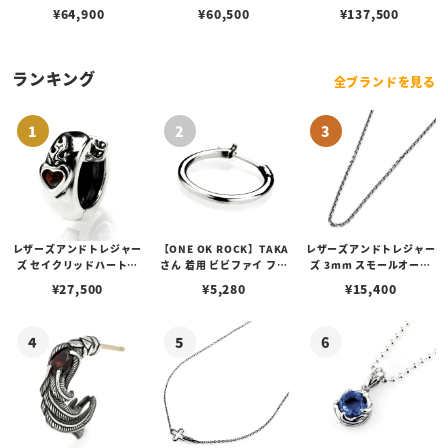
ワイト
¥
64,900
¥
60,500
¥
137,500
ランキング
全ブランドを見る
レザーズアンドトレジャー
【ONE OK ROCK】TAKA
レザーズアンドトレジャー
ズ セイクリッドハートピ
さん 着用 ビビファイ フー
ズ 3mm スモールオーバ
アス /ガーネット
プピアス
ルビーンズチェーン w/ロ
¥
27,500
¥
5,280
¥
15,400
ブスタークラスプ＆LTロ
ゴプレート