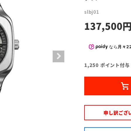
slbj01
137,500
なら
月々22
1,250
ポイント付与
申し訳ござ