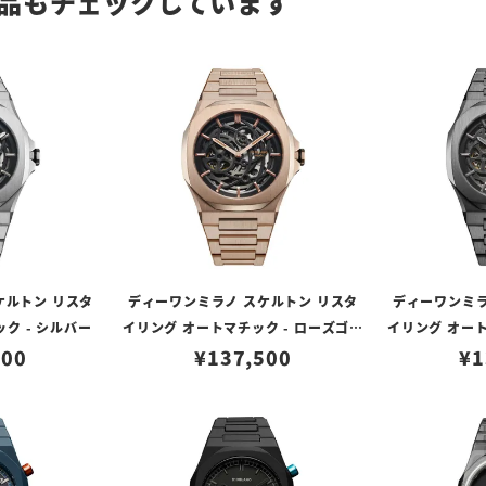
品もチェックしています
ケルトン リスタ
ディーワンミラノ スケルトン リスタ
ディーワンミラ
ク - シルバー
イリング オートマチック - ローズゴー
イリング オート
500
¥
137,500
ルド
¥
1