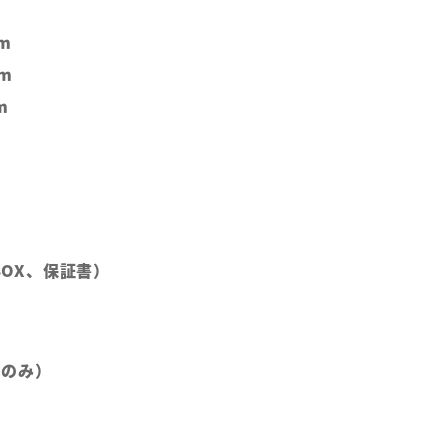
m
m
m
（BOX、保証書）
部のみ）