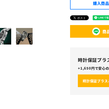
購入商品
商
時計保証プラ
+
1,650
円で安心の
時計保証プラス