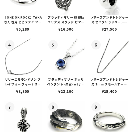
【ONE OK ROCK】TAKA
ブラッディマリー 昼 Elix
レザーズアンドトレジャー
さん 着用 ビビファイ フー
エリクス スタッド ピアス
ズ セイクリッドハートピ
プピアス
w/ガーネット
アス /ガーネット
¥
5,280
¥
16,500
¥
27,500
リリーエルランドソン プ
ブラッディマリー ネッリ
レザーズアンドトレジャー
レイフォー ヴィーナスチ
ペンダント -果実- w/ティ
ズ 3mm スモールオーバ
ェーン / VENUS
アフローライト
ルビーンズチェーン w/ロ
¥
8,800
¥
23,100
¥
15,400
ブスタークラスプ＆LTロ
ゴプレート