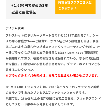
時計保証プラスご加入は
+
1,650
円で安心の2年
こちらから ＞
延長と強化保証
ブレスレットにポリカーボネートを用いた2019年最新モデル。ケー
スの厚みは僅か9mmと極薄で、かつ54gという超軽量を実現。表面
はゴムのような柔らかい感触のソフトタッチコーティングを施し、オ
ールブラックながら針と文字盤外周にBlack Luminova(蓄光塗料)
が使用されており、夜間の視認性も確保されている。さらに5気圧防
水を備え、日常使いに不便を感じさせない。ブランドのアイコンとも
言えるコレクション。
※ブラックルミノバの発光は、肉眼では見えない場合もございます。
D1 MILANO（D1ミラノ）は、2013年イタリアのファッション首都
のミラノで生まれたプレミアムファッションウォッチです。
現在では、28か国以上の世界各国に直営店を設け、ウォッチブランド
としてスピード感のある発展を可能にしています。