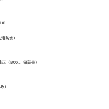
m
mm
生活防水）
純正（BOX、保証書）
のみ）