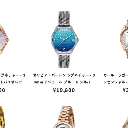
グネチャー - 3
オリビア・バートン シグネチャー - 3
カール・ラガー
イトバイオレット
0mm アジュール ブルー & シルバー
ッセンシャル -
ロウローズ レザ
00
¥
19,800
メッシュ
グネチャー ダ
¥