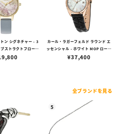
ン シグネチャー - 3
カール・ラガーフェルド ラウンド エ
 アブストラクトフローラ
ッセンシャル - ホワイト MOP ローズ
チョークブルー レザー
19,800
ゴールド アイコン ダイヤル ブラック
¥
37,400
レザー
全ブランドを見る