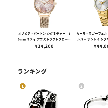
オリビア・バートン シグネチャー - 3
カール・ラガーフェルド
0mm ミディ アブストラクトフローラ
ルバー サンレイ シグ
ル ローズゴールド メッシュ
¥
24,200
ル イエロー
¥
44,0
ランキング