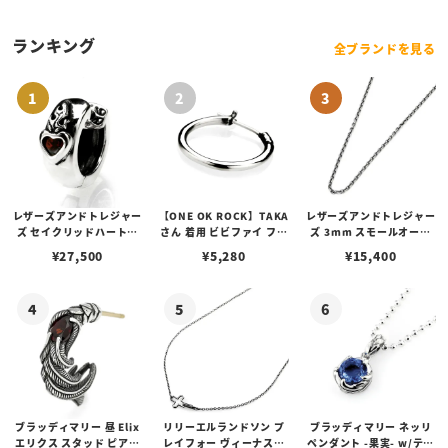
ランキング
全ブランドを見る
レザーズアンドトレジャー
【ONE OK ROCK】TAKA
レザーズアンドトレジャー
ズ セイクリッドハートピ
さん 着用 ビビファイ フー
ズ 3mm スモールオーバ
アス /ガーネット
プピアス
ルビーンズチェーン w/ロ
¥
27,500
¥
5,280
¥
15,400
ブスタークラスプ＆LTロ
ゴプレート
ブラッディマリー 昼 Elix
リリーエルランドソン プ
ブラッディマリー ネッリ
エリクス スタッド ピアス
レイフォー ヴィーナスチ
ペンダント -果実- w/ティ