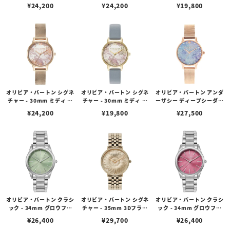
ル ライトブルー & ゴール
ル ピンク パープル & ロー
ル ライトバイオレット ロ
¥
24,200
¥
24,200
¥
19,800
ド メッシュ
ズゴールド メッシュ
ーズゴールド ＆ メロウロ
ーズ レザー
オリビア・バートン シグネ
オリビア・バートン シグネ
オリビア・バートン アンダ
チャー - 30mm ミディ ア
チャー - 30mm ミディ ア
ーザシー ディープシーダイ
ブストラクトフローラル ロ
ブストラクトフローラル ゴ
アル フォー パール マーカ
¥
24,200
¥
19,800
¥
27,500
ーズゴールド メッシュ
ールド チョークブルー レ
ー & ローズ ゴールド メッ
ザー
シュ
オリビア・バートン クラシ
オリビア・バートン シグネ
オリビア・バートン クラシ
ック - 34mm グロウフル
チャー - 35mm 3Dフラワ
ック - 34mm グロウフル
ミントグリーン＆シルバー
ー ローズゴールド
ピンククラッシュ＆シルバ
¥
26,400
¥
29,700
¥
26,400
ー