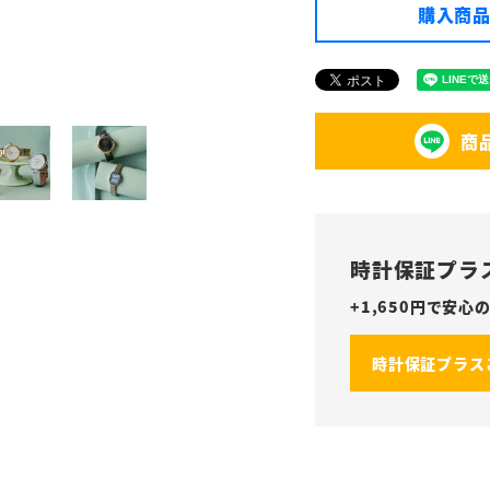
購入商品
商
時計保証プラ
+
1,650
円で安心の
時計保証プラス