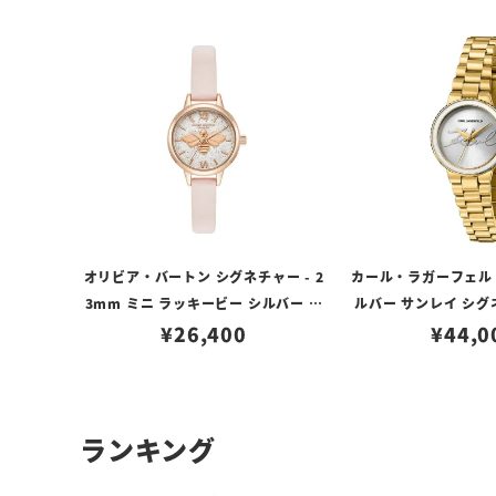
オリビア・バートン シグネチャー - 2
カール・ラガーフェルド
3mm ミニ ラッキービー シルバー ホ
ルバー サンレイ シグ
ワイト ライトブラッシュ レザー
¥
26,400
ル イエロー
¥
44,0
ランキング