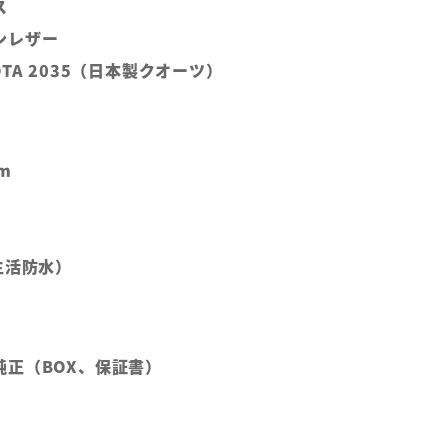
ス
ンレザー
TA 2035（日本製クオーツ）
m
m
生活防水）
純正（BOX、保証書）