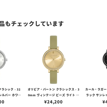
品もチェックしています
ラシック - 32
オリビア・バートン クラシックス - 3
カール・ラガーフ
シルバー ホワイ
0mm ヴィンテージ ビーズ ライト ゴ
ラック サンレ
グレイ レザー
00
ールド サンレイ セージ グリーン レザ
¥
24,200
¥
ル
ー