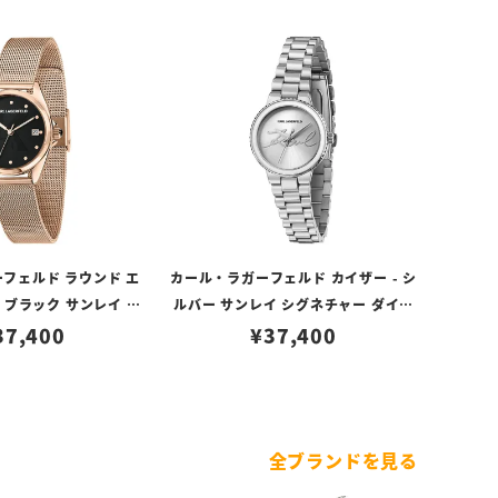
フェルド ラウンド エ
カール・ラガーフェルド カイザー - シ
 ブラック サンレイ シ
ルバー サンレイ シグネチャー ダイヤ
イヤル ローズゴールド
37,400
¥
ル シルバー
37,400
メッシュ
全ブランドを見る