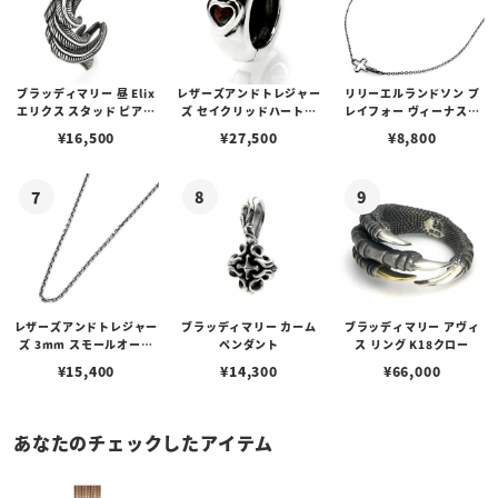
ブラッディマリー 昼 Elix
レザーズアンドトレジャー
リリーエルランドソン プ
エリクス スタッド ピアス
ズ セイクリッドハートピ
レイフォー ヴィーナスチ
w/ガーネット
アス /ガーネット
ェーン / VENUS
¥
16,500
¥
27,500
¥
8,800
レザーズアンドトレジャー
ブラッディマリー カーム
ブラッディマリー アヴィ
ズ 3mm スモールオーバ
ペンダント
ス リング K18クロー
ルビーンズチェーン w/ロ
¥
15,400
¥
14,300
¥
66,000
ブスタークラスプ＆LTロ
ゴプレート
あなたのチェックしたアイテム