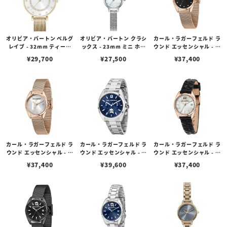
オリビア・バートン ベルグ
オリビア・バートン クラシ
カール・ラガーフェルド ラ
レイブ - 32mm ティーバ
ックス - 23mm ミニ ホワ
ウンド エッセンシャル - ブ
ー ホワイト & ゴールドメ
イトマザーオブパール クリ
ラック サンレイ シグネチ
¥
29,700
¥
27,500
¥
37,400
ッシュ
スタル シルバー メッシュ
ャー ダイヤル ローズゴー
ルド メッシュ
カール・ラガーフェルド ラ
カール・ラガーフェルド ラ
カール・ラガーフェルド ラ
ウンド エッセンシャル - シ
ウンド エッセンシャル - マ
ウンド エッセンシャル - ホ
ルバー サンレイ シグネチ
ルチ ブルー サンレイ アイ
ワイト MOP ローズゴール
¥
37,400
¥
39,600
¥
37,400
ャー ダイヤル ローズゴー
コン ダイヤル シルバー
ド アイコン ダイヤル ブラ
ルド メッシュ
ック レザー