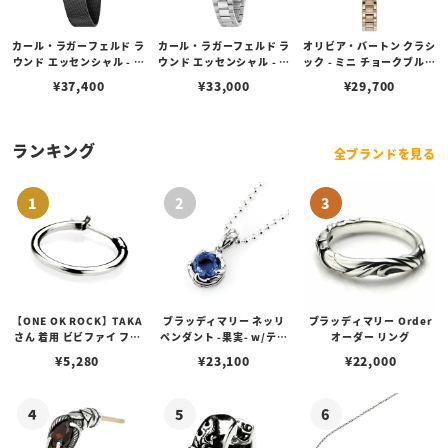
カール・ラガーフェルド ラ
カール・ラガーフェルド ラ
オリビア・バートン クラシ
ウンド エッセンシャル - ブ
ウンド エッセンシャル - ブ
ック - ミニ チョークブルー
ラック サンレイ アイコン
ルー サンレイ アイコン ダ
＆ ローズゴールド
¥
37,400
¥
33,000
¥
29,700
ダイヤル ブラック メッシ
イヤル シルバー
ュ
ランキング
全ブランドを見る
【ONE OK ROCK】TAKA
ブラッディマリー ネッリ
ブラッディマリー Order
さん 着用 ビビファイ フー
ペンダント -果実- w/ティ
オーダー リング
プピアス
アフローライト
¥
5,280
¥
23,100
¥
22,000