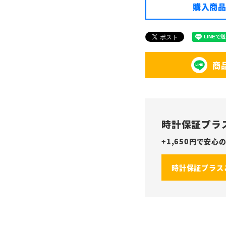
購入商品
商
時計保証プラ
+
1,650
円で安心の
時計保証プラス