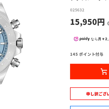
025632
15,950
なら
月々2,
145
ポイント付与
申し訳ござ