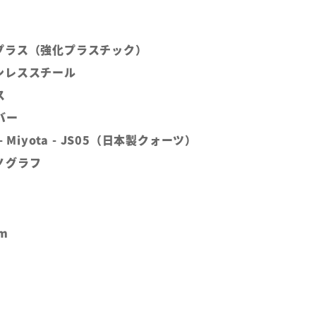
プラス（強化プラスチック）
ンレススチール
ス
バー
 Miyota - JS05（日本製クォーツ）
ノグラフ
m