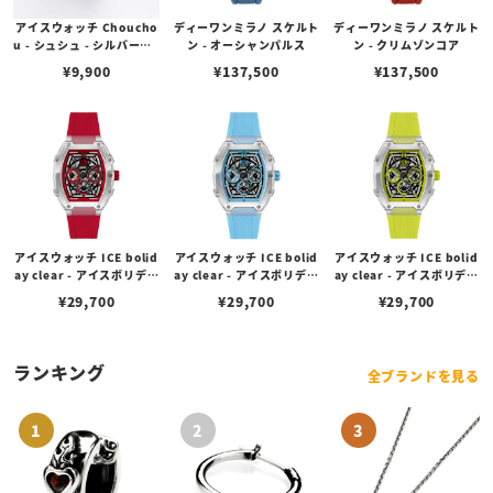
アイスウォッチ Choucho
ディーワンミラノ スケルト
ディーワンミラノ スケルト
u - シュシュ - シルバー（1
ン - オーシャンパルス
ン - クリムゾンコア
6mm）
¥
9,900
¥
137,500
¥
137,500
アイスウォッチ ICE bolid
アイスウォッチ ICE bolid
アイスウォッチ ICE bolid
ay clear - アイスボリデイ
ay clear - アイスボリデイ
ay clear - アイスボリデイ
クリア - クリアレッドスケ
クリア - クリアブルースケ
クリア - クリアイエロース
¥
29,700
¥
29,700
¥
29,700
ル - プラスチック - マルチ
ル - プラスチック - マルチ
ケル - プラスチック - マル
ファンクション（ミディア
ファンクション（ミディア
チファンクション（ミディ
ム）
ム）
アム）
ランキング
全ブランドを見る