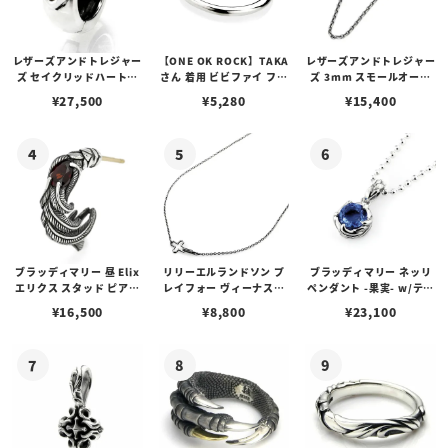
レザーズアンドトレジャー
【ONE OK ROCK】TAKA
レザーズアンドトレジャー
ズ セイクリッドハートピ
さん 着用 ビビファイ フー
ズ 3mm スモールオーバ
アス /ガーネット
プピアス
ルビーンズチェーン w/ロ
¥
27,500
¥
5,280
¥
15,400
ブスタークラスプ＆LTロ
ゴプレート
ブラッディマリー 昼 Elix
リリーエルランドソン プ
ブラッディマリー ネッリ
エリクス スタッド ピアス
レイフォー ヴィーナスチ
ペンダント -果実- w/ティ
w/ガーネット
ェーン / VENUS
アフローライト
¥
16,500
¥
8,800
¥
23,100