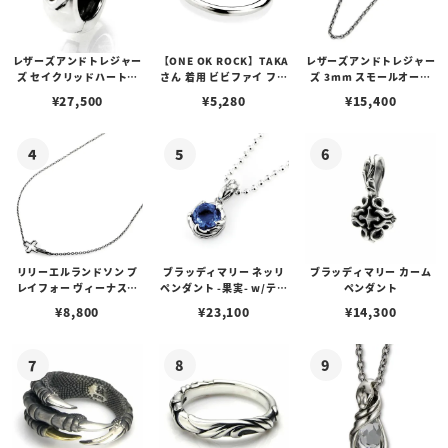
レザーズアンドトレジャー
【ONE OK ROCK】TAKA
レザーズアンドトレジャー
ズ セイクリッドハートピ
さん 着用 ビビファイ フー
ズ 3mm スモールオーバ
アス /ガーネット
プピアス
ルビーンズチェーン w/ロ
¥
27,500
¥
5,280
¥
15,400
ブスタークラスプ＆LTロ
ゴプレート
リリーエルランドソン プ
ブラッディマリー ネッリ
ブラッディマリー カーム
レイフォー ヴィーナスチ
ペンダント -果実- w/ティ
ペンダント
ェーン / VENUS
アフローライト
¥
8,800
¥
23,100
¥
14,300