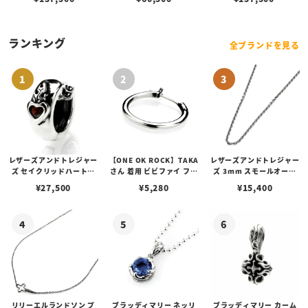
ランキング
全ブランドを見る
レザーズアンドトレジャー
【ONE OK ROCK】TAKA
レザーズアンドトレジャー
ズ セイクリッドハートピ
さん 着用 ビビファイ フー
ズ 3mm スモールオーバ
アス /ガーネット
プピアス
ルビーンズチェーン w/ロ
¥
27,500
¥
5,280
¥
15,400
ブスタークラスプ＆LTロ
ゴプレート
リリーエルランドソン プ
ブラッディマリー ネッリ
ブラッディマリー カーム