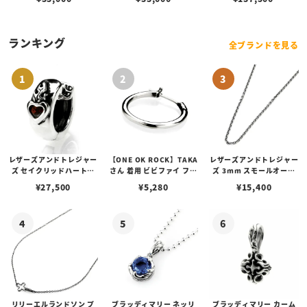
ランキング
全ブランドを見る
レザーズアンドトレジャー
【ONE OK ROCK】TAKA
レザーズアンドトレジャー
ズ セイクリッドハートピ
さん 着用 ビビファイ フー
ズ 3mm スモールオーバ
アス /ガーネット
プピアス
ルビーンズチェーン w/ロ
¥
27,500
¥
5,280
¥
15,400
ブスタークラスプ＆LTロ
ゴプレート
リリーエルランドソン プ
ブラッディマリー ネッリ
ブラッディマリー カーム