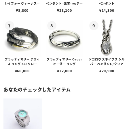
レイフォー ヴィーナスチ
ペンダント -果実- w/ティ
ペンダント
ェーン / VENUS
アフローライト
¥
8,800
¥
23,100
¥
14,300
ブラッディマリー アヴィ
ブラッディマリー Order
ジゴロウ スネイプス シル
ス リング K18クロー
オーダー リング
バー ペンダント/クリア
¥
66,000
¥
22,000
¥
20,900
あなたのチェックしたアイテム