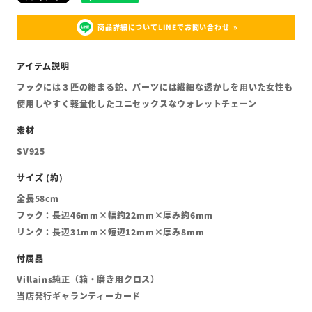
商品詳細についてLINEでお問い合わせ
フックには３匹の絡まる蛇、パーツには繊細な透かしを用いた女性も
使用しやすく軽量化したユニセックスなウォレットチェーン
SV925
全長58cm
フック：長辺46mm×幅約22mm×厚み約6mm
リンク：長辺31mm×短辺12mm×厚み8mm
Villains純正（箱・磨き用クロス）
当店発行ギャランティーカード