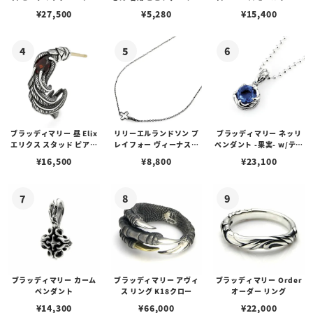
アス /ガーネット
プピアス
ルビーンズチェーン w/ロ
¥
27,500
¥
5,280
¥
15,400
ブスタークラスプ＆LTロ
ゴプレート
ブラッディマリー 昼 Elix
リリーエルランドソン プ
ブラッディマリー ネッリ
エリクス スタッド ピアス
レイフォー ヴィーナスチ
ペンダント -果実- w/ティ
w/ガーネット
ェーン / VENUS
アフローライト
¥
16,500
¥
8,800
¥
23,100
ブラッディマリー カーム
ブラッディマリー アヴィ
ブラッディマリー Order
ペンダント
ス リング K18クロー
オーダー リング
¥
14,300
¥
66,000
¥
22,000