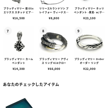
ブラッディマリー 昼 Elix
リリーエルランドソン プ
ブラッディマリー ネッリ
エリクス スタッド ピアス
レイフォー ヴィーナスチ
ペンダント -果実- w/ティ
w/ガーネット
ェーン / VENUS
アフローライト
¥
16,500
¥
8,800
¥
23,100
ブラッディマリー カーム
ブラッディマリー アヴィ
ブラッディマリー Order
ペンダント
ス リング K18クロー
オーダー リング
¥
14,300
¥
66,000
¥
22,000
あなたのチェックしたアイテム