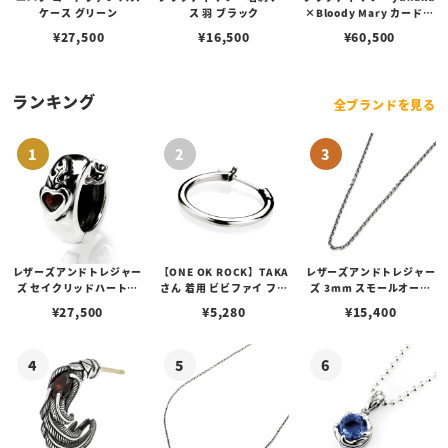
ケース グリーン
ス 羽 ブラック
×Bloody Mary カードケ
ース（ラウンドファスナ
¥
27,500
¥
16,500
¥
60,500
ー）
ランキング
全ブランドを見る
レザーズアンドトレジャー
【ONE OK ROCK】TAKA
レザーズアンドトレジャー
ズ セイクリッドハートピ
さん 着用 ビビファイ フー
ズ 3mm スモールオーバ
アス /ガーネット
プピアス
ルビーンズチェーン w/ロ
¥
27,500
¥
5,280
¥
15,400
ブスタークラスプ＆LTロ
ゴプレート