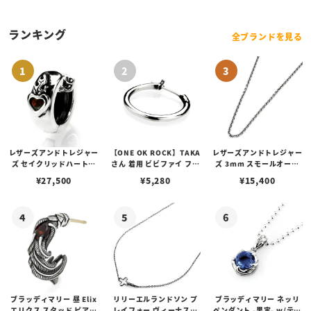
ランキング
全ブランドを見る
レザーズアンドトレジャー
【ONE OK ROCK】TAKA
レザーズアンドトレジャー
ズ セイクリッドハートピ
さん 着用 ビビファイ フー
ズ 3mm スモールオーバ
アス /ガーネット
プピアス
ルビーンズチェーン w/ロ
¥
27,500
¥
5,280
¥
15,400
ブスタークラスプ＆LTロ
ゴプレート
ブラッディマリー 昼 Elix
リリーエルランドソン プ
ブラッディマリー ネッリ
エリクス スタッド ピアス
レイフォー ヴィーナスチ
ペンダント -果実- w/ティ