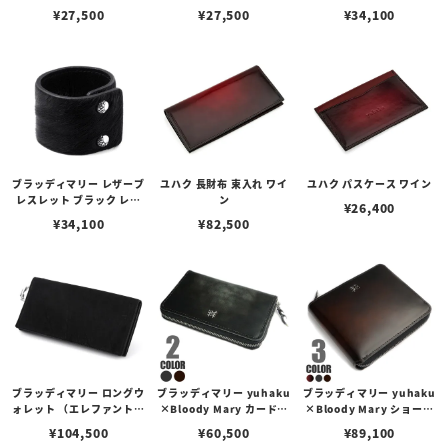
ズ
¥
27,500
¥
27,500
¥
34,100
ブラッディマリー レザーブ
ユハク 長財布 束入れ ワイ
ユハク パスケース ワイン
レスレット ブラック レデ
ン
¥
26,400
ィース
¥
34,100
¥
82,500
ブラッディマリー ロングウ
ブラッディマリー yuhaku
ブラッディマリー yuhaku
ォレット （エレファントレ
×Bloody Mary カードケ
×Bloody Mary ショート
ザー/ブラック）
ース（ラウンドファスナ
ウォレット（ラウンドファ
¥
104,500
¥
60,500
¥
89,100
ー）
スナー）