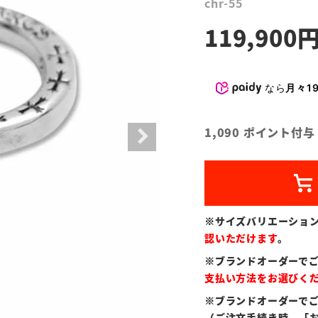
chr-55
119,900
なら
月々19
1,090
ポイント付与
※サイズバリエーショ
認いただけます
。
※ブランドオーダーで
支払い方法をお選びく
※ブランドオーダーで
（ご注文手続き時、「