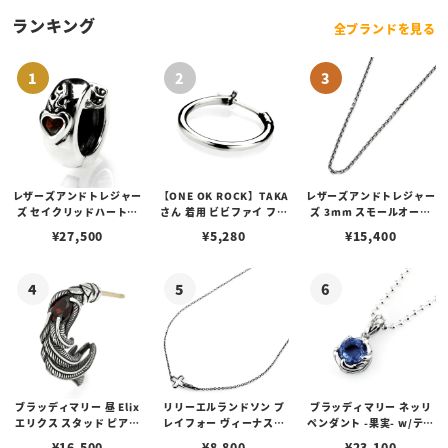
ランキング
全ブランドを見る
レザーズアンドトレジャー
【ONE OK ROCK】TAKA
レザーズアンドトレジャー
ズ セイクリッドハートピ
さん 着用 ビビファイ フー
ズ 3mm スモールオーバ
アス /ガーネット
プピアス
ルビーンズチェーン w/ロ
¥
27,500
¥
5,280
¥
15,400
ブスタークラスプ＆LTロ
ゴプレート
ブラッディマリー 昼 Elix
リリーエルランドソン プ
ブラッディマリー ネッリ
エリクス スタッド ピアス
レイフォー ヴィーナスチ
ペンダント -果実- w/ティ
w/ガーネット
ェーン / VENUS
アフローライト
¥
16,500
¥
8,800
¥
23,100