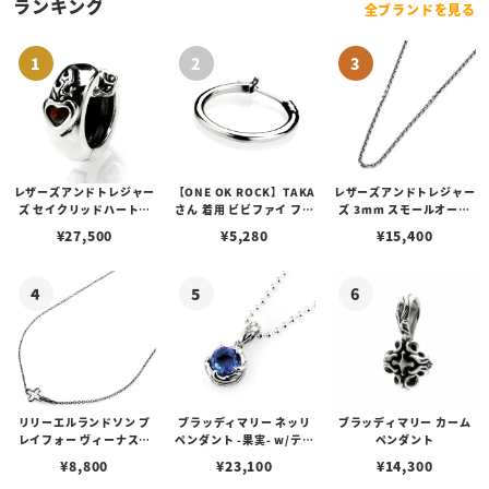
ランキング
全ブランドを見る
レザーズアンドトレジャー
【ONE OK ROCK】TAKA
レザーズアンドトレジャー
ズ セイクリッドハートピ
さん 着用 ビビファイ フー
ズ 3mm スモールオーバ
アス /ガーネット
プピアス
ルビーンズチェーン w/ロ
¥
27,500
¥
5,280
¥
15,400
ブスタークラスプ＆LTロ
ゴプレート
リリーエルランドソン プ
ブラッディマリー ネッリ
ブラッディマリー カーム
レイフォー ヴィーナスチ
ペンダント -果実- w/ティ
ペンダント
ェーン / VENUS
アフローライト
¥
8,800
¥
23,100
¥
14,300