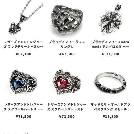
レザーズアンドトレジャー
ブラッディマリー ラマス
ブラッディマリー Andro
ズ フレアデリーホースシュ
リング L
meda アンドロメダ ペン
ーペンダント S w/ダイヤ
ダント
¥
67,100
¥
47,300
¥
121,000
モンド（トップのみ）
レザーズアンドトレジャー
レザーズアンドトレジャー
マッドカルト オールドアラ
ズ スクロールハートストー
ズ スクロールハートストー
ベスクリング スモール
ンリング（ブルー）
ンリング（レッド）
¥
71,500
¥
71,500
¥
19,800