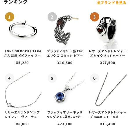
ランキング
全ブランドを見る
【ONE OK ROCK】TAKA
ブラッディマリー 昼 Elix
レザーズアンドトレジャー
さん 着用 ビビファイ フー
エリクス スタッド ピアス
ズ セイクリッドハートピ
プピアス
w/ガーネット
アス /ガーネット
¥
5,280
¥
16,500
¥
27,500
リリーエルランドソン プ
ブラッディマリー ネッリ
レザーズアンドトレジャー
レイフォー ヴィーナスチ
ペンダント -果実- w/ティ
ズ 3mm スモールオーバ
ェーン / VENUS
アフローライト
ルビーンズチェーン w/ロ
¥
8,800
¥
23,100
¥
15,400
ブスタークラスプ＆LTロ