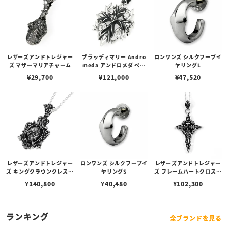
レザーズアンドトレジャー
ブラッディマリー Andro
ロンワンズ シルクフープイ
ズ マザーマリアチャーム
meda アンドロメダ ペン
ヤリングL
ダント
¥
29,700
¥
121,000
¥
47,520
レザーズアンドトレジャー
ロンワンズ シルクフープイ
レザーズアンドトレジャー
ズ キングクラウンクレスト
ヤリングS
ズ フレームハートクロスペ
インレイペンダント w/ウ
ンダント（トップのみ）
¥
140,800
¥
40,480
¥
102,300
ルフ/スティングレイ（ブ
ラック）（トップのみ）
ランキング
全ブランドを見る