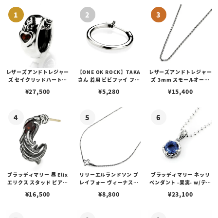
レザーズアンドトレジャー
【ONE OK ROCK】TAKA
レザーズアンドトレジャー
ズ セイクリッドハートピ
さん 着用 ビビファイ フー
ズ 3mm スモールオーバ
アス /ガーネット
プピアス
ルビーンズチェーン w/ロ
¥
27,500
¥
5,280
¥
15,400
ブスタークラスプ＆LTロ
ゴプレート
ブラッディマリー 昼 Elix
リリーエルランドソン プ
ブラッディマリー ネッリ
エリクス スタッド ピアス
レイフォー ヴィーナスチ
ペンダント -果実- w/ティ
w/ガーネット
ェーン / VENUS
アフローライト
¥
16,500
¥
8,800
¥
23,100