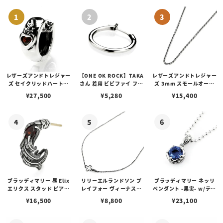
レザーズアンドトレジャー
【ONE OK ROCK】TAKA
レザーズアンドトレジャー
ズ セイクリッドハートピ
さん 着用 ビビファイ フー
ズ 3mm スモールオーバ
アス /ガーネット
プピアス
ルビーンズチェーン w/ロ
¥
27,500
¥
5,280
¥
15,400
ブスタークラスプ＆LTロ
ゴプレート
ブラッディマリー 昼 Elix
リリーエルランドソン プ
ブラッディマリー ネッリ
エリクス スタッド ピアス
レイフォー ヴィーナスチ
ペンダント -果実- w/ティ
w/ガーネット
ェーン / VENUS
アフローライト
¥
16,500
¥
8,800
¥
23,100