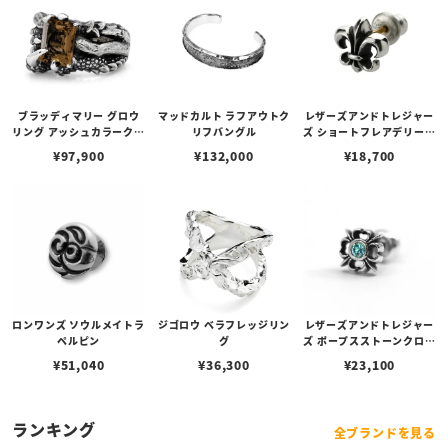
ブラッディマリー グロウ
マッドカルト ラフアウトク
レザーズアンドトレジャー
リング アッシュカラークォ
リフバングル
ズ ショートフレアデリース
ーツ 生える
タッドピアス
¥
97,900
¥
132,000
¥
18,700
ロンワンズ ソウルメイトラ
ジゴロウ ベラフレッジリン
レザーズアンドトレジャー
ペルピン
グ
ズ ポープスストーンクロス
ピアス w/アイスブルーダ
¥
51,040
¥
36,300
¥
23,100
イヤモンド
ランキング
全ブランドを見る