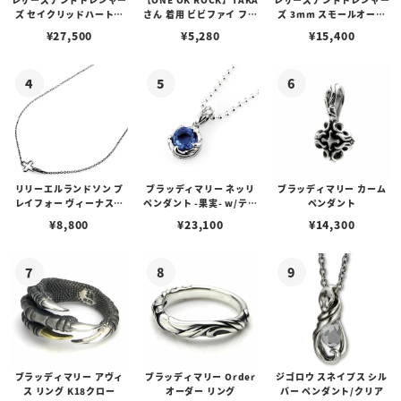
ズ セイクリッドハートピ
さん 着用 ビビファイ フー
ズ 3mm スモールオーバ
アス /ガーネット
プピアス
ルビーンズチェーン w/ロ
¥
27,500
¥
5,280
¥
15,400
ブスタークラスプ＆LTロ
ゴプレート
リリーエルランドソン プ
ブラッディマリー ネッリ
ブラッディマリー カーム
レイフォー ヴィーナスチ
ペンダント -果実- w/ティ
ペンダント
ェーン / VENUS
アフローライト
¥
8,800
¥
23,100
¥
14,300
ブラッディマリー アヴィ
ブラッディマリー Order
ジゴロウ スネイプス シル
ス リング K18クロー
オーダー リング
バー ペンダント/クリア