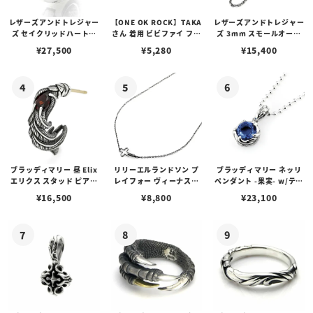
レザーズアンドトレジャー
【ONE OK ROCK】TAKA
レザーズアンドトレジャー
ズ セイクリッドハートピ
さん 着用 ビビファイ フー
ズ 3mm スモールオーバ
アス /ガーネット
プピアス
ルビーンズチェーン w/ロ
¥
27,500
¥
5,280
¥
15,400
ブスタークラスプ＆LTロ
ゴプレート
ブラッディマリー 昼 Elix
リリーエルランドソン プ
ブラッディマリー ネッリ
エリクス スタッド ピアス
レイフォー ヴィーナスチ
ペンダント -果実- w/ティ
w/ガーネット
ェーン / VENUS
アフローライト
¥
16,500
¥
8,800
¥
23,100