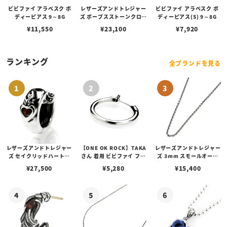
ビビファイ アラベスク ボ
レザーズアンドトレジャー
ビビファイ アラベスク ボ
ディーピアス 9～8G
ズ ポープスストーンクロス
ディーピアス(S) 9～8G
ピアス w/グリーンダイヤ
¥
11,550
¥
23,100
¥
7,920
モンド
ランキング
全ブランドを見る
レザーズアンドトレジャー
【ONE OK ROCK】TAKA
レザーズアンドトレジャー
ズ セイクリッドハートピ
さん 着用 ビビファイ フー
ズ 3mm スモールオーバ
アス /ガーネット
プピアス
ルビーンズチェーン w/ロ
¥
27,500
¥
5,280
¥
15,400
ブスタークラスプ＆LTロ
ゴプレート