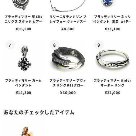
ブラッディマリー 昼 Elix
リリーエルランドソン プ
ブラッディマリー ネッリ
エリクス スタッド ピアス
レイフォー ヴィーナスチ
ペンダント -果実- w/ティ
w/ガーネット
ェーン / VENUS
アフローライト
¥
16,500
¥
8,800
¥
23,100
ブラッディマリー カーム
ブラッディマリー アヴィ
ブラッディマリー Order
ペンダント
ス リング K18クロー
オーダー リング
¥
14,300
¥
66,000
¥
22,000
あなたのチェックしたアイテム