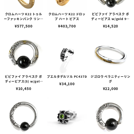
クロムハーツ K22 トゥル
クロムハーツ K22 ドロッ
ビビファイ アラベスク ボ
ーファッキンパンク リング
プ ハート ピアス
ディーピアス w/gold 9～
Juvi punk 22K
8G
¥
577,500
¥
403,700
¥
14,520
ビビファイ アラベスク ボ
プエルタデルソル PC437D
ジゴロウ ベラニティーリン
ディーピアス(S) w/gold
グ
¥
34,100
9～8G
¥
10,450
¥
22,000