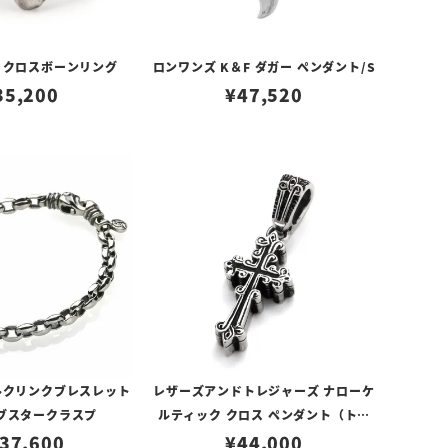
 クロスボーンリング
ロンワンズ K＆F ダガー ペンダント/S
35,200
¥
47,520
ルクリンクブレスレット
レザーズアンドトレジャーズ ナローケ
ロブスタークラスプ
ルティック クロス ペンダント（トッ
37,600
¥
44,000
プのみ）