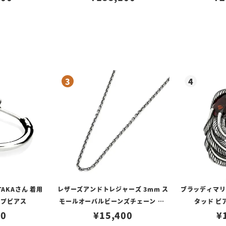
TAKAさん 着用
レザーズアンドトレジャーズ 3mm ス
ブラッディマリー 
ープピアス
モールオーバルビーンズチェーン w/
タッド ピ
80
ロブスタークラスプ＆LTロゴプレート
¥
15,400
¥