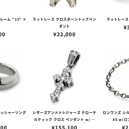
ーム "13" ト
ラットレース クロスボーントップペン
ラットレース
ダント
¥
00
¥
22,000
レッシャーリング
レザーズアンドトレジャーズ ナローケ
ロンワンズ シ
ルティック クロス ペンダント w/ ダ
XS w/
600
イヤモンドパヴェ（トップのみ）
¥
155,100
¥
2