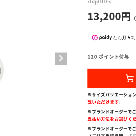
rldp010-s
13,200
なら
月々2,
120
ポイント付与
※サイズバリエーショ
認いただけます
。
※ブランドオーダーで
支払い方法をお選びく
※ブランドオーダーで
（ご注文手続き時、「