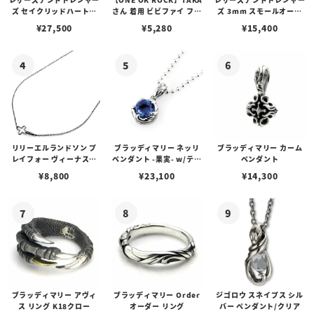
ズ セイクリッドハートピ
さん 着用 ビビファイ フー
ズ 3mm スモールオーバ
アス /ガーネット
プピアス
ルビーンズチェーン w/ロ
¥
27,500
¥
5,280
¥
15,400
ブスタークラスプ＆LTロ
ゴプレート
リリーエルランドソン プ
ブラッディマリー ネッリ
ブラッディマリー カーム
レイフォー ヴィーナスチ
ペンダント -果実- w/ティ
ペンダント
ェーン / VENUS
アフローライト
¥
8,800
¥
23,100
¥
14,300
ブラッディマリー アヴィ
ブラッディマリー Order
ジゴロウ スネイプス シル
ス リング K18クロー
オーダー リング
バー ペンダント/クリア