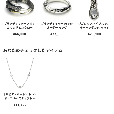
ブラッディマリー アヴィ
ブラッディマリー Order
ジゴロウ スネイプス シル
ス リング K18クロー
オーダー リング
バー ペンダント/クリア
¥
66,000
¥
22,000
¥
20,900
あなたのチェックしたアイテム
オリビア・バートン トレン
ド - エバー スタックト ノ
ーススター シルバー ネッ
¥
14,300
クレス