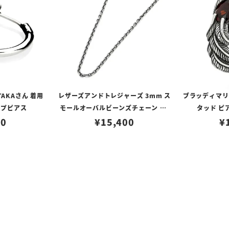
TAKAさん 着用
レザーズアンドトレジャーズ 3mm ス
ブラッディマリー 
ープピアス
モールオーバルビーンズチェーン w/
タッド ピ
80
ロブスタークラスプ＆LTロゴプレート
¥
15,400
¥