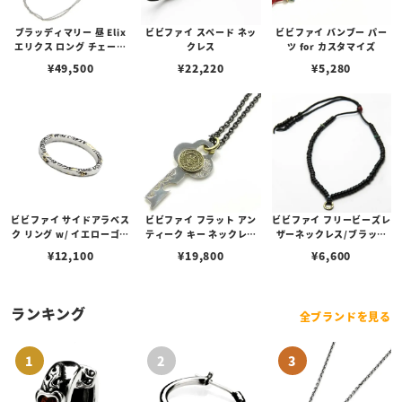
ブラッディマリー 昼 Elix
ビビファイ スペード ネッ
ビビファイ バンブー パー
エリクス ロング チェーン
クレス
ツ for カスタマイズ
ネックレス
¥
49,500
¥
22,220
¥
5,280
ビビファイ サイドアラベス
ビビファイ フラット アン
ビビファイ フリービーズレ
ク リング w/ イエローゴー
ティーク キー ネックレス
ザーネックレス/ブラック
ルド
L アラベスク ブラックメッ
レザー
¥
12,100
¥
19,800
¥
6,600
キチェーン
ランキング
全ブランドを見る