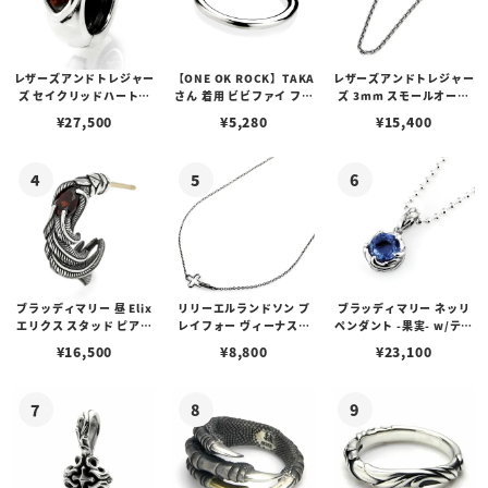
レザーズアンドトレジャー
【ONE OK ROCK】TAKA
レザーズアンドトレジャー
ズ セイクリッドハートピ
さん 着用 ビビファイ フー
ズ 3mm スモールオーバ
アス /ガーネット
プピアス
ルビーンズチェーン w/ロ
¥
27,500
¥
5,280
¥
15,400
ブスタークラスプ＆LTロ
ゴプレート
ブラッディマリー 昼 Elix
リリーエルランドソン プ
ブラッディマリー ネッリ
エリクス スタッド ピアス
レイフォー ヴィーナスチ
ペンダント -果実- w/ティ
w/ガーネット
ェーン / VENUS
アフローライト
¥
16,500
¥
8,800
¥
23,100