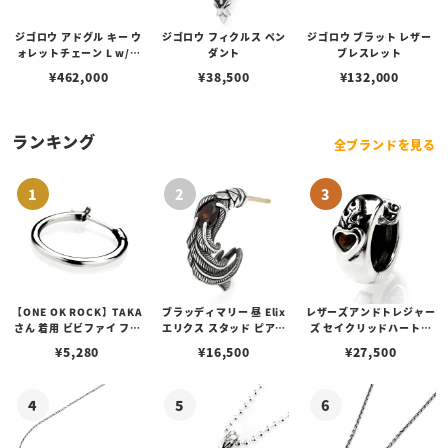
ジゴロウ アドグル キー ウ
ジゴロウ フィクルス ペン
ジゴロウ ブラット レザー
ォレットチェーン L w/キ
ダント
ブレスレット
ュービックジルコニア
¥
462,000
¥
38,500
¥
132,000
ランキング
全ブランドを見る
【ONE OK ROCK】TAKA
ブラッディマリー 昼 Elix
レザーズアンドトレジャー
さん 着用 ビビファイ フー
エリクス スタッド ピアス
ズ セイクリッドハートピ
プピアス
w/ガーネット
アス /ガーネット
¥
5,280
¥
16,500
¥
27,500