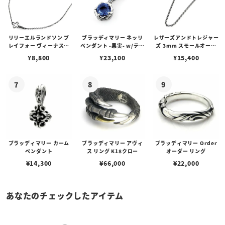
リリーエルランドソン プ
ブラッディマリー ネッリ
レザーズアンドトレジャー
レイフォー ヴィーナスチ
ペンダント -果実- w/ティ
ズ 3mm スモールオーバ
ェーン / VENUS
アフローライト
ルビーンズチェーン w/ロ
¥
8,800
¥
23,100
¥
15,400
ブスタークラスプ＆LTロ
ゴプレート
ブラッディマリー カーム
ブラッディマリー アヴィ
ブラッディマリー Order
ペンダント
ス リング K18クロー
オーダー リング
¥
14,300
¥
66,000
¥
22,000
あなたのチェックしたアイテム