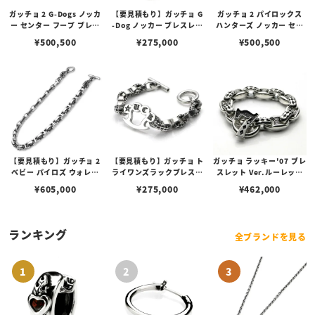
ガッチョ 2 G-Dogs ノッカ
【要見積もり】ガッチョ G
ガッチョ 2 パイロックス
ー センター フープ ブレス
-Dog ノッカー ブレスレッ
ハンターズ ノッカー セン
レット Ver.ルーレット＆
ト Ver.ルーレット＆フィ
ター フープ/Ver.フレイム
¥
500,500
¥
275,000
¥
500,500
フィン アンカー リンク
ン アンカー リンク
ス＆フレイムス アンカー
リンク
【要見積もり】ガッチョ 2
【要見積もり】ガッチョ ト
ガッチョ ラッキー'07 ブレ
ベビー パイロズ ウォレッ
ライワンズラックブレスレ
スレット Ver.ルーレット
ト チェーン/Ver.ポリゴン
ット Ver. ワッフル＆Gア
＆フィン アンカー リンク
¥
605,000
¥
275,000
¥
462,000
＆グランド アンカー リン
ンカーリンク
ク
ランキング
全ブランドを見る