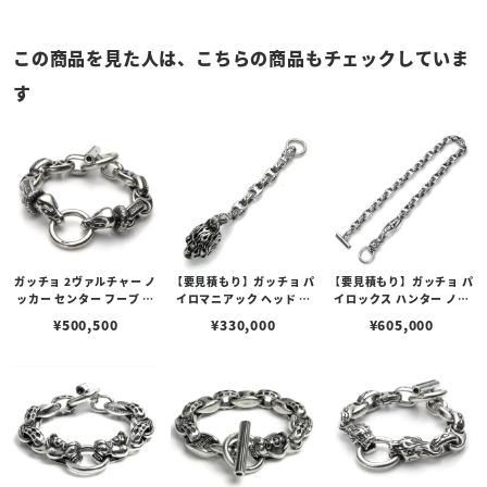
この商品を見た人は、こちらの商品もチェックしていま
す
ガッチョ 2ヴァルチャー ノ
【要見積もり】ガッチョ パ
【要見積もり】ガッチョ パ
ッカー センター フープ ブ
イロマニアック ヘッド キ
イロックス ハンター ノッ
レスレット/Ver.クラシッ
ー チェーン/パイロックス
カー ウォレット チェーン/
¥
500,500
¥
330,000
¥
605,000
ク＆ペイント アンカー リ
ハンター ノッカー/Ver. フ
Ver. フレイムス＆フレイ
ンク
レイムス＆フレイムス アン
ムス アンカー リンク
カー リンク