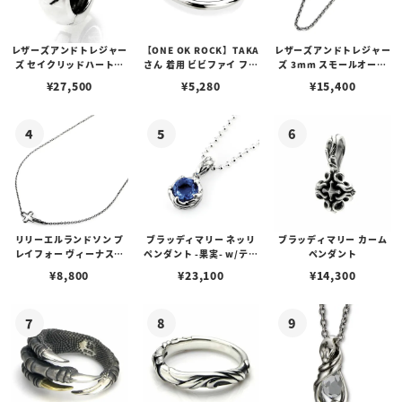
レザーズアンドトレジャー
【ONE OK ROCK】TAKA
レザーズアンドトレジャー
ズ セイクリッドハートピ
さん 着用 ビビファイ フー
ズ 3mm スモールオーバ
アス /ガーネット
プピアス
ルビーンズチェーン w/ロ
¥
27,500
¥
5,280
¥
15,400
ブスタークラスプ＆LTロ
ゴプレート
リリーエルランドソン プ
ブラッディマリー ネッリ
ブラッディマリー カーム
レイフォー ヴィーナスチ
ペンダント -果実- w/ティ
ペンダント
ェーン / VENUS
アフローライト
¥
8,800
¥
23,100
¥
14,300